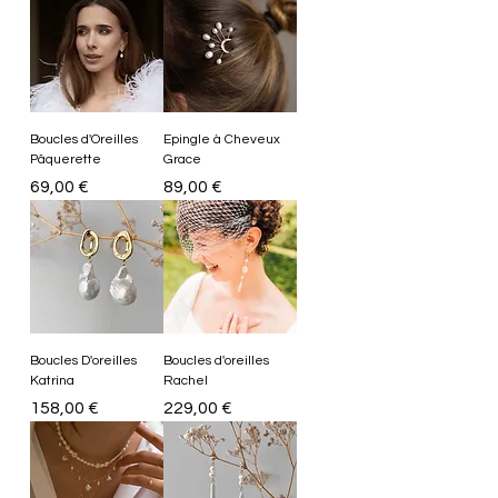
Boucles d'Oreilles
Epingle à Cheveux
Pâquerette
Grace
Prix
Prix
69,00 €
89,00 €
Boucles D'oreilles
Boucles d'oreilles
Katrina
Rachel
Prix
Prix
158,00 €
229,00 €