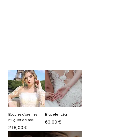
Boucles d'oreilles
Bracelet Léa
Muguet de mai
Prix
69,00 €
Prix
218,00 €