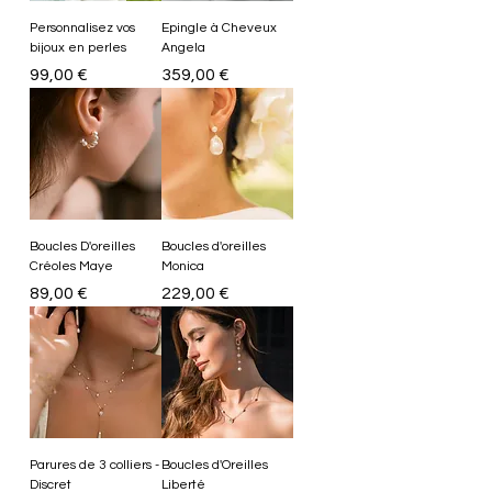
Personnalisez vos
Epingle à Cheveux
bijoux en perles
Angela
Prix
Prix
99,00 €
359,00 €
Boucles D'oreilles
Boucles d'oreilles
Créoles Maye
Monica
Prix
Prix
89,00 €
229,00 €
Parures de 3 colliers -
Boucles d'Oreilles
Discret
Liberté