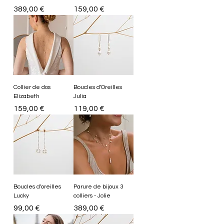
Prix
Prix
389,00 €
159,00 €
Collier de dos
Boucles d'Oreilles
Elizabeth
Julia
Prix
Prix
159,00 €
119,00 €
Boucles d'oreilles
Parure de bijoux 3
Lucky
colliers - Jolie
Prix
Prix
99,00 €
389,00 €