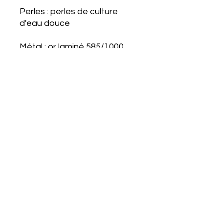
Perles : perles de culture
d'eau douce
Métal : or laminé 585/1000,
imperméable et durable
Fabriqué à la main à Paris
Service Clients
Perles
Livraison
Mention légale
Retours