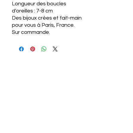
Longueur des boucles
d'oreilles : 7-8 cm
Des bijoux crées et fait-main
pour vous à Paris, France.
Sur commande.
Service Clients
Perles
Livraison
Mention légale
Retours
Conditions
Garantie
d'utilisation