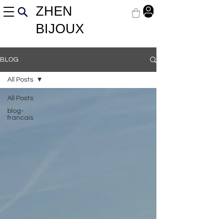
ZHEN
BIJOUX
BLOG
All Posts
All Posts
blog-
francais