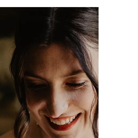
@virginie_dsfn @klairemuabridals
@victoiremry @iammerqs @janedbrlj Le jour
de votre mariage est l’un des plus précieux
de votre vie. Chaque détail compte, de la
robe aux accessoires, en passant par les
bijoux qui illumineront votre silhouette. En
2026, une tendance s’impose avec