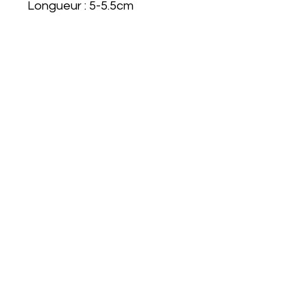
Longueur : 5-5.5cm
Fait à la main à Paris
Service Clients
Perles
Livraison
Mention légale
Retours
Conditions
Garantie
d'utilisation