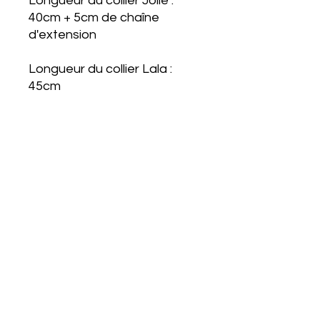
Longueur du collier Jolie :
40cm + 5cm de chaîne
d'extension
Longueur du collier Lala :
45cm
Longueur du pendentif Lala :
6.5cm-7cm
Fabriqué à la main en France
Service Clients