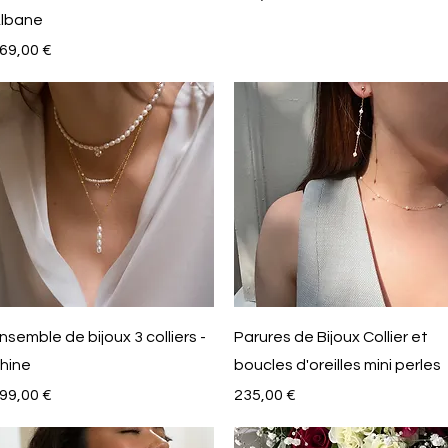
lbane
rix
69,00 €
Aperçu rapide
Aperçu rapide
nsemble de bijoux 3 colliers -
Parures de Bijoux Collier et
hine
boucles d'oreilles mini perles
rix
Prix
99,00 €
235,00 €