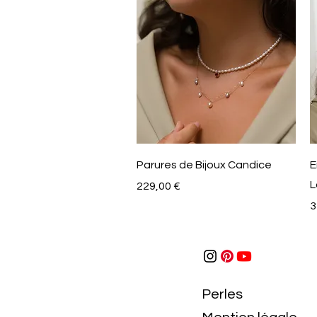
Aperçu rapide
Parures de Bijoux Candice
E
L
Prix
229,00 €
P
3
Perles