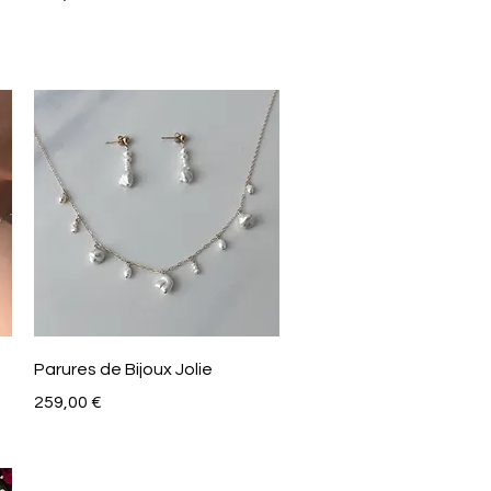
Aperçu rapide
Parures de Bijoux Jolie
Prix
259,00 €