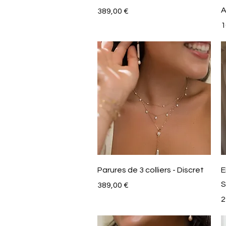
A
Prix
389,00 €
P
1
Aperçu rapide
Parures de 3 colliers - Discret
E
S
Prix
389,00 €
P
2