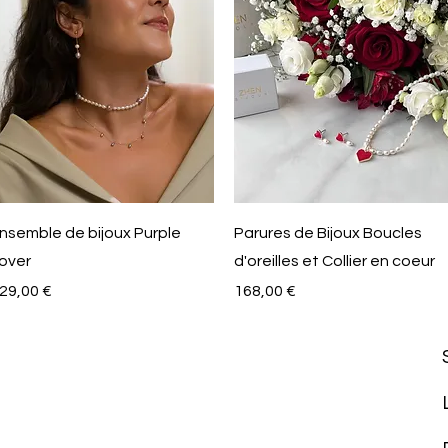
Aperçu rapide
Aperçu rapide
nsemble de bijoux Purple
Parures de Bijoux Boucles
over
d'oreilles et Collier en coeur
rix
Prix
29,00 €
168,00 €