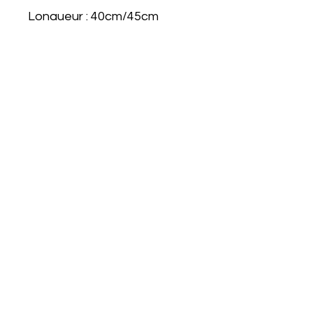
Longueur : 40cm/45cm
Fait à la main à Paris
Service Clients
Perles
Livraison
Mention légale
Retours
Conditions
Garantie
d'utilisation