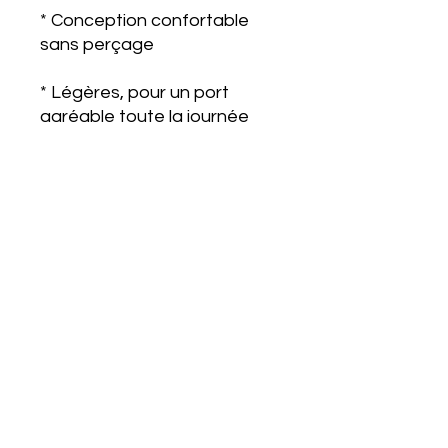
* Conception confortable
sans perçage
* Légères, pour un port
agréable toute la journée
* Parfaites pour les mariées,
les demoiselles d'honneur,
les mariages et l'élégance au
quotidien
Une pièce raffinée qui allie
des perles intemporelles à
une simplicité moderne,
conçue pour sublimer
n'importe quelle tenue.